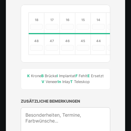
18
17
16
15
14
13
1
48
47
46
45
44
43
4
K
Krone
B
Brücke
I
Implantat
F
Fehlt
E
Ersetzt
V
Veneer
In
Inlay
T
Teleskop
ZUSÄTZLICHE BEMERKUNGEN